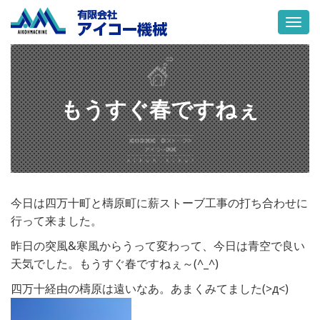
Togg
navi
もうすぐ春ですねぇ
今日は四万十町と檮原町に薪ストーブ工事の打ち合わせに
行って来ました。
昨日の突風&寒風からうって変わって、今日は青空で良い
天気でした。もうすぐ春ですねぇ～(^_^)
四万十経由の檮原は遠いなあ。あまくみてました(>д<)